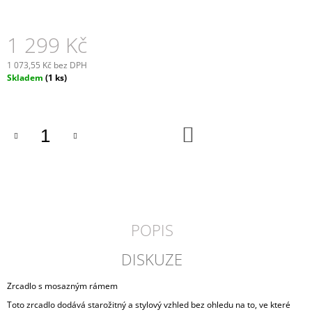
J
E
M
1 299 Kč
E
1 073,55 Kč bez DPH
Měrná
Skladem
(1 ks)
ZRCÁTKO
cena:
Z
RATANU
NA
POVĚŠENÍ
DO
KOŠÍKU
799
Kč
POPIS
DISKUZE
Zrcadlo s mosazným rámem
Toto zrcadlo dodává starožitný a stylový vzhled bez ohledu na to, ve které