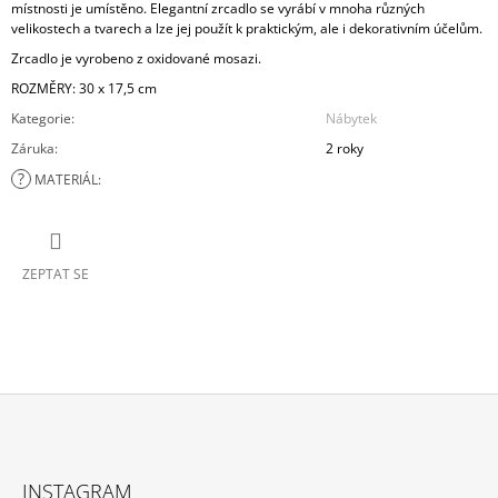
místnosti je umístěno. Elegantní zrcadlo se vyrábí v mnoha různých
velikostech a tvarech a lze jej použít k praktickým, ale i dekorativním účelům.
Zrcadlo je vyrobeno z oxidované mosazi.
ROZMĚRY: 30 x 17,5 cm
Kategorie
:
Nábytek
Záruka
:
2 roky
?
MATERIÁL
:
ZEPTAT SE
Z
Á
INSTAGRAM