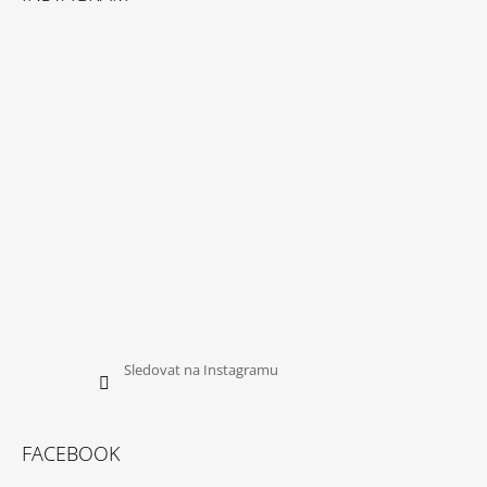
P
A
T
Í
Sledovat na Instagramu
FACEBOOK