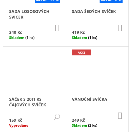
SADA LOSOSOVÝCH
SADA ŠEDÝCH SVÍČEK
SVÍČEK
DO
DO
KOŠÍKU
KO
349 Kč
419 Kč
Skladem
(1 ks)
Skladem
(1 ks)
AKCE
SÁČEK S 20TI KS
VÁNOČNÍ SVÍČKA
ČAJOVÝCH SVÍČEK
DO
DETAIL
KO
159 Kč
249 Kč
Vyprodáno
Skladem
(2 ks)