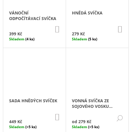
J
E
VÁNOČNÍ
HNĚDÁ SVÍČKA
M
ODPOČÍTÁVACÍ SVÍČKA
E
DO
DO
KOŠÍKU
KO
399 Kč
279 Kč
MALÝ
Skladem
(4 ks)
Skladem
(5 ks)
KOŠÍK
MYRA
129
Kč
SADA HNĚDÝCH SVÍČEK
VONNÁ SVÍČKA ZE
SOJOVÉHO VOSKU
BRAUN
DO
DE
KOŠÍKU
449 Kč
od
279 Kč
Skladem
(>5 ks)
Skladem
(>5 ks)