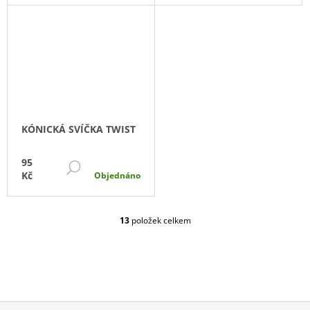
KÓNICKÁ SVÍČKA TWIST
95
DETAIL
Kč
Objednáno
13
položek celkem
O
V
L
Á
D
A
C