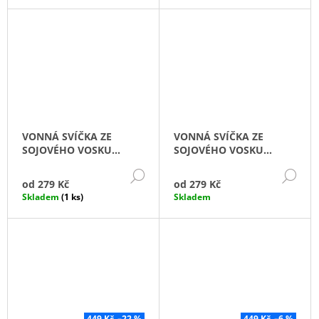
VONNÁ SVÍČKA ZE
VONNÁ SVÍČKA ZE
SOJOVÉHO VOSKU
SOJOVÉHO VOSKU
BLACK
WHITE
DETAIL
DE
od
279 Kč
od
279 Kč
Skladem
(1 ks)
Skladem
449 Kč
–22 %
449 Kč
–6 %