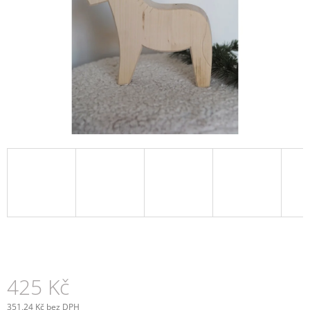
A
J
Í
T
?
HLEDAT
D
O
P
O
R
425 Kč
U
Č
U
351,24 Kč bez DPH