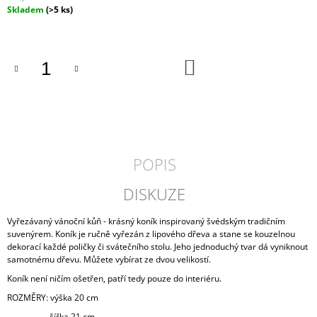
Měrná
Skladem
(>5 ks)
J
cena:
E
M
E
DO
KOŠÍKU
TEAKOVÝ
TALÍŘ
BUNGA
499
Kč
POPIS
DISKUZE
Vyřezávaný vánoční kůň - krásný koník inspirovaný švédským tradičním
suvenýrem. Koník je ručně vyřezán z lipového dřeva a stane se kouzelnou
dekorací každé poličky či svátečního stolu. Jeho jednoduchý tvar dá vyniknout
samotnému dřevu. Můžete vybírat ze dvou velikostí.
Koník není ničím ošetřen, patří tedy pouze do interiéru.
ROZMĚRY: výška 20 cm
šířka 21 cm