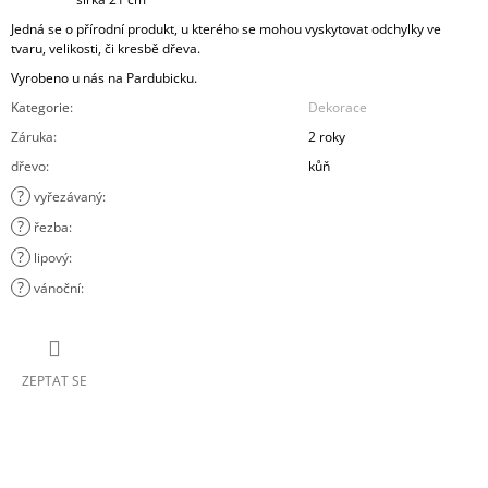
Jedná se o přírodní produkt, u kterého se mohou vyskytovat odchylky ve
tvaru, velikosti, či kresbě dřeva.
Vyrobeno u nás na Pardubicku.
Kategorie
:
Dekorace
Záruka
:
2 roky
dřevo
:
kůň
?
vyřezávaný
:
?
řezba
:
?
lipový
:
?
vánoční
:
ZEPTAT SE