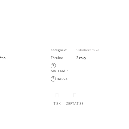
Kategorie
:
Sklo/Keramika
tlo.
Záruka
:
2 roky
?
MATERIÁL
:
?
BARVA
:
TISK
ZEPTAT SE