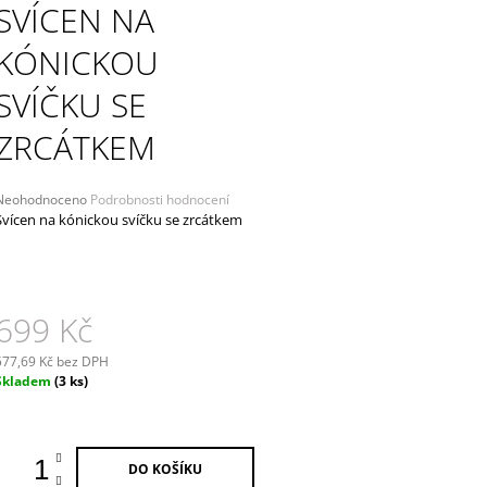
LISTÍ
SVÍCEN NA
339 Kč
449 Kč
KÓNICKOU
SVÍČKU SE
ZRCÁTKEM
Průměrné
Neohodnoceno
Podrobnosti hodnocení
hodnocení
Svícen na kónickou svíčku se zrcátkem
produktu
e
,0
5
699 Kč
vězdiček.
577,69 Kč bez DPH
Měrná
Skladem
(3 ks)
ena:
DO KOŠÍKU