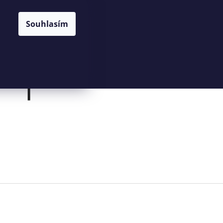
NÁKUPNÍ
HLEDAT
CZK
Souhlasím
KOŠÍK
Prázdný košík
PŘIHLÁŠENÍ
Následující
KOŠÍK Z PALMOVÉHO