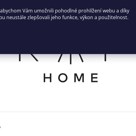
 abychom Vám umožnili pohodlné prohlížení webu a díky
u neustále zlepšovali jeho funkce, výkon a použitelnost.
CO POTŘEBUJETE NAJÍT?
HLEDAT
DOPORUČUJEME
m
SVÍCEN ROCO
NÍZKÝ KULATÝ 