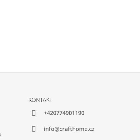
KONTAKT
+420774901190
info@crafthome.cz
ů