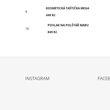
KOSMETICKÁ TAŠTIČKA MEGA
449 Kč
POVLAK NA POLŠTÁŘ MARU
849 Kč
Z
Á
INSTAGRAM
FACE
P
A
T
Í