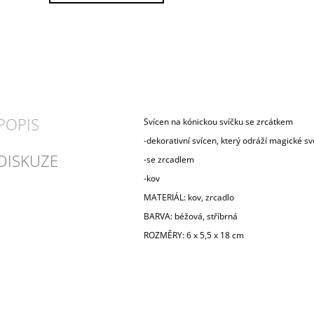
POPIS
Svícen na kónickou svíčku se zrcátkem
-dekorativní svícen, který odráží magické svě
DISKUZE
-se zrcadlem
-kov
MATERIÁL: kov, zrcadlo
BARVA: béžová, stříbrná
ROZMĚRY: 6 x 5,5 x 18 cm