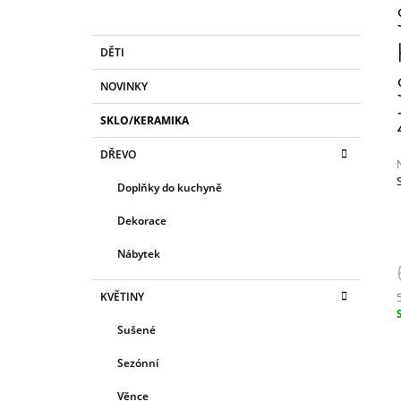
MYRA
O
249 Kč
S
K
Přeskočit
DĚTI
T
A
kategorie
T
R
NOVINKY
E
A
G
SKLO/KERAMIKA
N
O
R
N
DŘEVO
I
Í
E
Doplňky do kuchyně
P
j
A
Dekorace
0
N
z
Nábytek
E
h
L
KVĚTINY
c
Sušené
Sezónní
Věnce