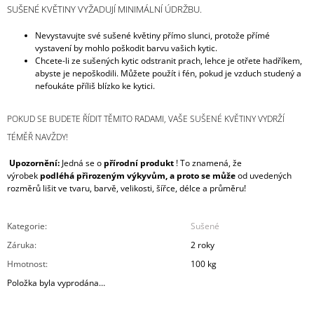
SUŠENÉ KVĚTINY VYŽADUJÍ MINIMÁLNÍ ÚDRŽBU.
Nevystavujte své sušené květiny přímo slunci, protože přímé
vystavení by mohlo poškodit barvu vašich kytic.
Chcete-li ze sušených kytic odstranit prach, lehce je otřete hadříkem,
abyste je nepoškodili. Můžete použít i fén, pokud je vzduch studený a
nefoukáte příliš blízko ke kytici.
POKUD SE BUDETE ŘÍDIT TĚMITO RADAMI, VAŠE SUŠENÉ KVĚTINY VYDRŽÍ
TÉMĚŘ NAVŽDY!
Upozornění:
Jedná se o
přírodní produkt
! To znamená, že
výrobek
podléhá přirozeným výkyvům,
a proto se může
od uvedených
rozměrů lišit ve tvaru, barvě, velikosti, šířce, délce a průměru!
Kategorie
:
Sušené
Záruka
:
2 roky
Hmotnost
:
100 kg
Položka byla vyprodána…