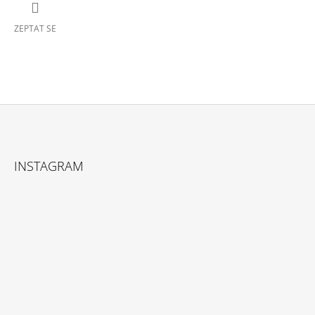
ZEPTAT SE
Z
Á
INSTAGRAM
P
A
T
Í