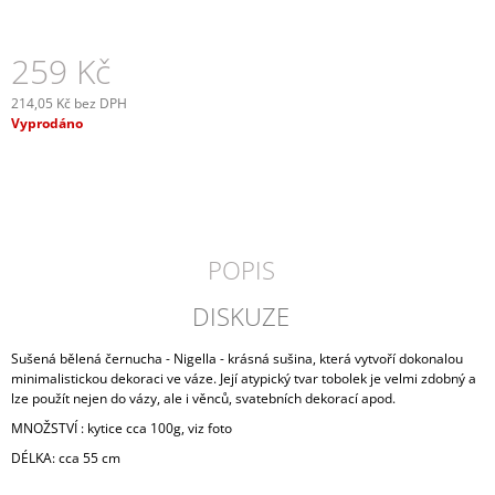
J
E
M
259 Kč
E
214,05 Kč bez DPH
Měrná
Vyprodáno
HLINĚNÁ
cena:
MISKA
ROCO
729
Kč
POPIS
DISKUZE
Sušená bělená černucha - Nigella - krásná sušina, která vytvoří dokonalou
minimalistickou dekoraci ve váze. Její atypický tvar tobolek je velmi zdobný a
lze použít nejen do vázy, ale i věnců, svatebních dekorací apod.
MNOŽSTVÍ : kytice cca 100g, viz foto
DÉLKA: cca 55 cm