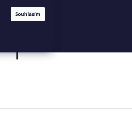
NÁKUPNÍ
HLEDAT
CZK
Souhlasím
KOŠÍK
Prázdný košík
PŘIHLÁŠENÍ
Následující
KOŠÍK Z PALMOVÉHO