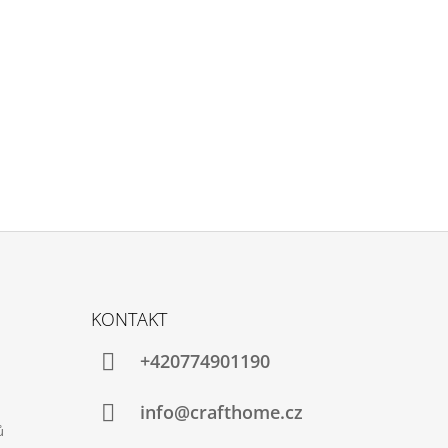
KONTAKT
+420774901190
info@crafthome.cz
ů