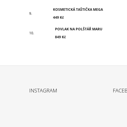
KOSMETICKÁ TAŠTIČKA MEGA
449 Kč
POVLAK NA POLŠTÁŘ MARU
849 Kč
Z
Á
INSTAGRAM
FACE
P
A
T
Í