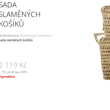
LISTÍ
SADA
339 Kč
449 Kč
SLAMĚNÝCH
KOŠÍKŮ
Průměrné
Neohodnoceno
Podrobnosti hodnocení
hodnocení
Sada slaměných košíků
produktu
e
,0
5
2 119 Kč
vězdiček.
1 751,24 Kč bez DPH
Měrná
Vyprodáno
ena: