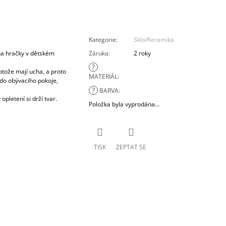
Kategorie
:
Sklo/Keramika
 na hračky v dětském
Záruka
:
2 roky
?
otože mají ucha, a proto
MATERIÁL
:
do obývacího pokoje,
?
BARVA
:
opletení si drží tvar.
Položka byla vyprodána…
TISK
ZEPTAT SE