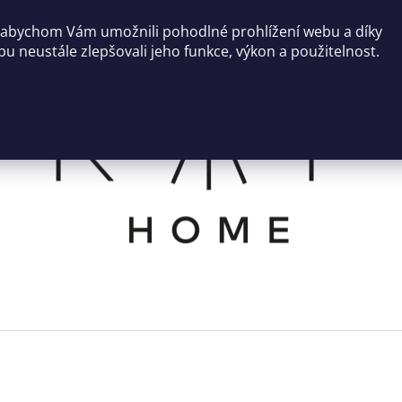
 abychom Vám umožnili pohodlné prohlížení webu a díky
u neustále zlepšovali jeho funkce, výkon a použitelnost.
CO POTŘEBUJETE NAJÍT?
HLEDAT
DOPORUČUJEME
SVÍCEN ROCO
NÍZKÝ KULATÝ 