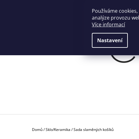
K
Přejít
na
O
Používáme cookies,
ZPĚT
ZPĚT
+420774901190
info@crafthome.cz
obsah
DO
DO
analýze provozu web
Š
OBCHODU
OBCHODU
Více informací
Í
K
Nastavení
Domů
/
Sklo/Keramika
/
Sada slaměných košíků
P
PROSTÍRÁNÍ Z PALMOVÝCH VLÁKEN