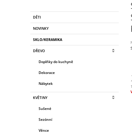
MYRA
O
249 Kč
S
K
Přeskočit
DĚTI
T
A
kategorie
T
R
NOVINKY
E
A
G
SKLO/KERAMIKA
N
O
R
N
DŘEVO
I
Í
E
j
Doplňky do kuchyně
0
P
z
A
Dekorace
N
h
Nábytek
E
L
c
KVĚTINY
Sušené
Sezónní
Věnce