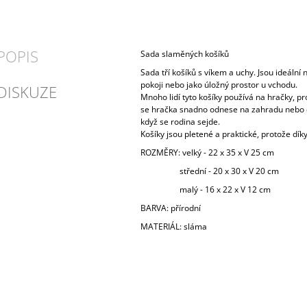
POPIS
Sada slaměných košíků
Sada tří košíků s víkem a uchy. Jsou ideální
pokoji nebo jako úložný prostor u vchodu.
DISKUZE
Mnoho lidí tyto košíky používá na hračky, pr
se hračka snadno odnese na zahradu nebo 
když se rodina sejde.
Košíky jsou pletené a praktické, protože díky 
ROZMĚRY: velký - 22 x 35 x V 25 cm
střední - 20 x 30 x V 20 cm
malý - 16 x 22 x V 12 cm
BARVA: přírodní
MATERIÁL: sláma