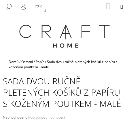
K
Přejít
NÁKUP
M
HLEDAT
CZK
na
KOŠÍK
O
PŘIHLÁŠENÍ
ZPĚT
ZPĚT
obsah
Š
Í
C
K
O
P
O
T
Domů
/
Ostatní
/
Papír
/
Sada dvou ručně pletených košíků z papíru s
Ř
koženým poutkem - malé
E
SADA DVOU RUČNĚ
B
PLETENÝCH KOŠÍKŮ Z PAPÍRU
U
J
S KOŽENÝM POUTKEM - MALÉ
E
T
Průměrné
Neohodnoceno
Podrobnosti hodnocení
E
hodnocení
N
produktu