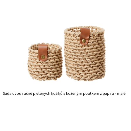
je
A
0,0
J
z
5
Í
hvězdiček.
T
?
HLEDAT
D
Sada dvou ručně pletených košíků s koženým poutkem z papíru - malé
O
P
O
R
U
Č
U