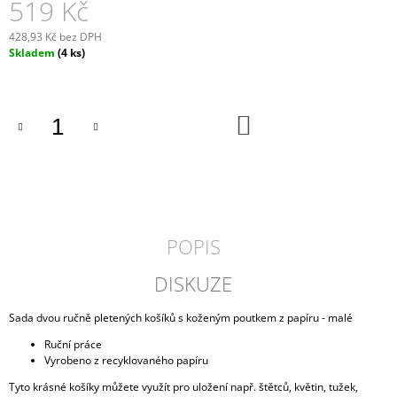
519 Kč
J
E
428,93 Kč bez DPH
M
Měrná
Skladem
(4 ks)
E
cena:
KOSMETICKÁ
TAŠTIČKA
DO
KOŠÍKU
MEGA
449
Kč
POPIS
DISKUZE
Sada dvou ručně pletených košíků s koženým poutkem z papíru - malé
Ruční práce
Vyrobeno z recyklovaného papíru
Tyto krásné košíky můžete využít pro uložení např. štětců, květin, tužek,