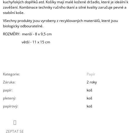
kuchyňských doplňků atd. Košíky mají malé kožené držadlo, které je ideální k
zavěšení.
Ko
mbinace techniky ručního tkaní a silné kvality zaručuje pevné a
stabilní koše.
Všechny produkty jsou vyrobeny z recyklovaných materiálů, které jsou
biologicky odbouratelné.
ROZMĚRY: menší - 8 x 9,5 cm
větší - 11 x 15 cm
Kategorie
:
Papír
Záruka
:
2 roky
papír
:
koš
pletený
:
koš
papírový
:
koš
ZEPTAT SE