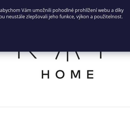
 abychom Vám umožnili pohodlné prohlížení webu a díky
u neustále zlepšovali jeho funkce, výkon a použitelnost.
CO POTŘEBUJETE NAJÍT?
HLEDAT
DOPORUČUJEME
SVÍCEN ROCO
NÍZKÝ KULATÝ 