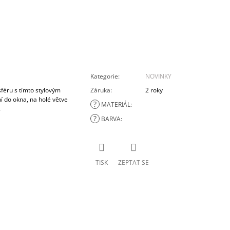
Kategorie
:
NOVINKY
féru s tímto stylovým
Záruka
:
2 roky
í do okna, na holé větve
?
MATERIÁL
:
.
?
BARVA
:
TISK
ZEPTAT SE