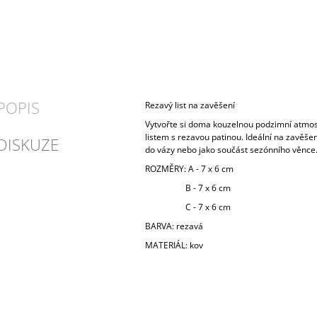
POPIS
Rezavý list na zavěšení
Vytvořte si doma kouzelnou podzimní atmos
listem s rezavou patinou. Ideální na zavěšen
DISKUZE
do vázy nebo jako součást sezónního věnce
ROZMĚRY: A - 7 x 6 cm
B - 7 x 6 cm
C - 7 x 6 cm
BARVA: rezavá
MATERIÁL: kov