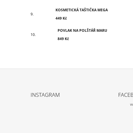
KOSMETICKÁ TAŠTIČKA MEGA
449 Kč
POVLAK NA POLŠTÁŘ MARU
849 Kč
Z
Á
INSTAGRAM
FACE
P
w
A
T
Í