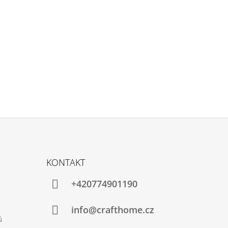
KONTAKT
+420774901190
info@crafthome.cz
ů