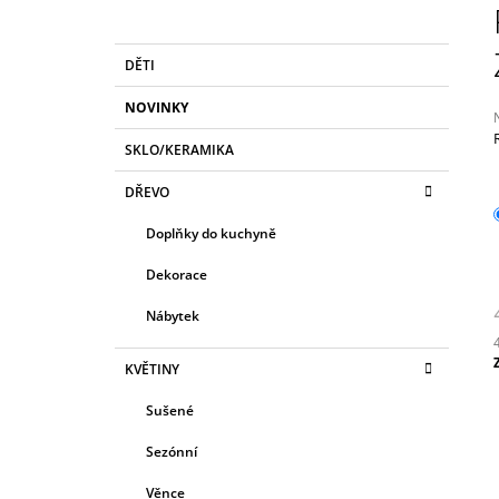
MYRA
O
249 Kč
S
K
Přeskočit
DĚTI
T
A
kategorie
T
R
NOVINKY
E
A
G
SKLO/KERAMIKA
N
O
R
j
N
DŘEVO
I
0
Í
z
E
Doplňky do kuchyně
P
h
A
Dekorace
N
Nábytek
E
L
KVĚTINY
c
Sušené
Sezónní
Věnce