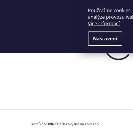
K
Přejít
na
O
Používáme cookies,
ZPĚT
ZPĚT
+420774901190
info@crafthome.cz
obsah
DO
DO
analýze provozu web
Š
OBCHODU
OBCHODU
Více informací
Í
K
Nastavení
Domů
/
NOVINKY
/
Rezavý list na zavěšení
P
PROSTÍRÁNÍ Z PALMOVÝCH VLÁKEN