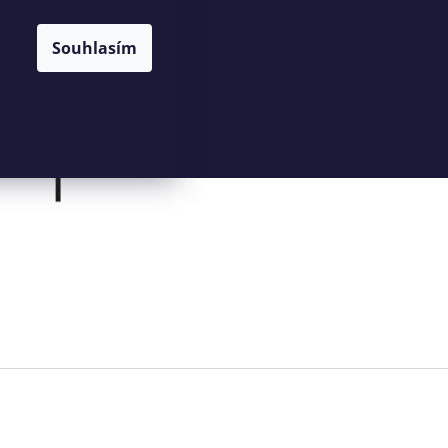
NÁKUPNÍ
HLEDAT
CZK
Souhlasím
KOŠÍK
Prázdný košík
PŘIHLÁŠENÍ
Následující
KOŠÍK Z PALMOVÉHO