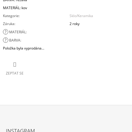
MATERIÁL: kov
Kategorie
:
Sklo/Keramika
Záruka
:
2 roky
?
MATERIÁL
:
?
BARVA
:
Položka byla vyprodána…
ZEPTAT SE
Z
Á
INSTAGRAM