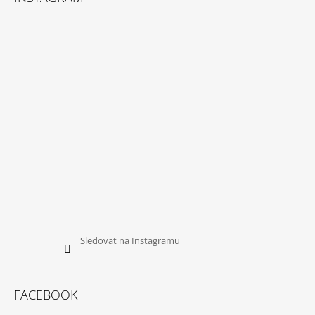
P
A
T
Í
Sledovat na Instagramu
FACEBOOK