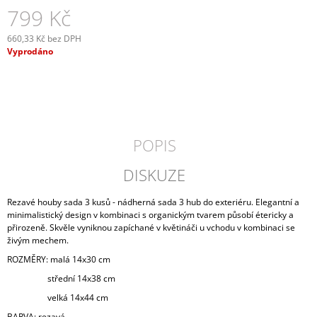
799 Kč
J
E
M
660,33 Kč bez DPH
E
Měrná
Vyprodáno
cena:
KOSMETICKÁ
TAŠTIČKA
MEGA
449
Kč
POPIS
DISKUZE
Rezavé houby sada 3 kusů - nádherná sada 3 hub do exteriéru. Elegantní a
minimalistický design v kombinaci s organickým tvarem působí étericky a
přirozeně. Skvěle vyniknou zapíchané v květináči u vchodu v kombinaci se
živým mechem.
ROZMĚRY: malá
14x30 cm
střední
14x38 cm
velká
14x44 cm
BARVA: rezavá