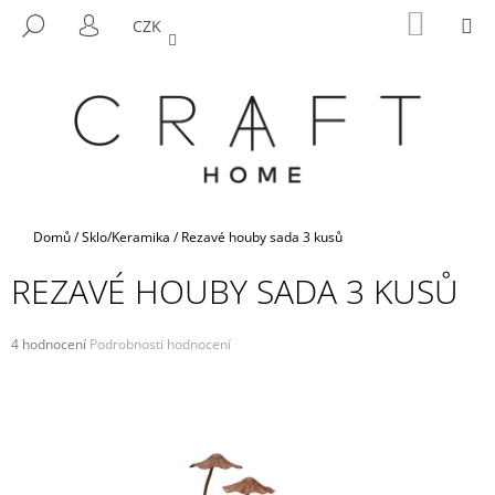
K
Přejít
NÁKUP
M
HLEDAT
CZK
na
KOŠÍK
O
PŘIHLÁŠENÍ
ZPĚT
ZPĚT
obsah
Š
Í
C
K
O
P
O
T
Domů
/
Sklo/Keramika
/
Rezavé houby sada 3 kusů
Ř
REZAVÉ HOUBY SADA 3 KUSŮ
E
B
U
Průměrné
4 hodnocení
Podrobnosti hodnocení
hodnocení
J
produktu
E
je
3,0
T
z
E
5
hvězdiček.
N