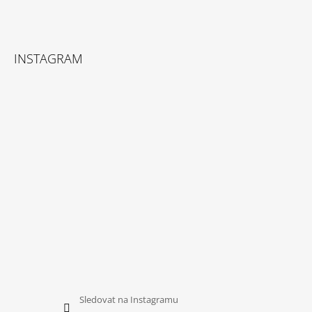
Z
Á
INSTAGRAM
P
A
T
Í
Sledovat na Instagramu