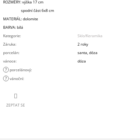
ROZMĚRY: výška 17 cm
spodní část 6x8 cm
MATERIÁL: dolomite
BARVA: bílá
Kategorie
:
Sklo/Keramika
Záruka
:
2 roky
porcelán
:
santa, dóza
vánoce
:
dóza
?
porcelánový
:
?
vánoční
:
ZEPTAT SE