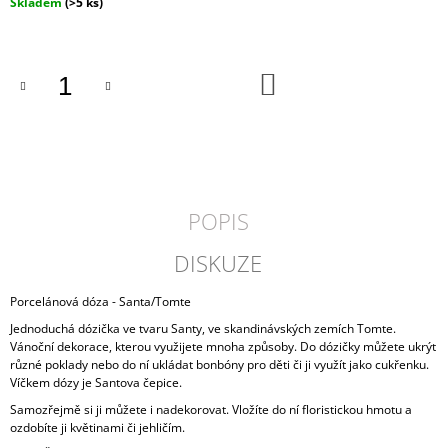
Měrná
Skladem
(>5 ks)
J
cena:
E
M
E
DO
KOŠÍKU
HLINĚNÁ
MISKA
ROCO
729
Kč
POPIS
DISKUZE
Porcelánová dóza - Santa/Tomte
Jednoduchá dózička ve tvaru Santy, ve skandinávských zemích Tomte.
Vánoční dekorace, kterou využijete mnoha způsoby. Do dózičky můžete ukrýt
různé poklady nebo do ní ukládat bonbóny pro děti či ji využít jako cukřenku.
Víčkem dózy je Santova čepice.
Samozřejmě si ji můžete i nadekorovat. Vložíte do ní floristickou hmotu a
ozdobíte ji květinami či jehličím.