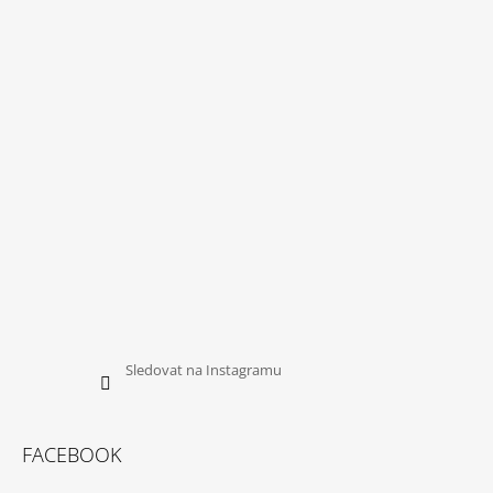
P
A
T
Í
Sledovat na Instagramu
FACEBOOK