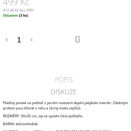
499 Kč
J
E
412,40 Kč bez DPH
Měrná
M
Skladem
(3 ks)
cena:
E
NÍZKÝ
DO
KULATÝ
KOŠÍKU
KOŠÍK
Z
PALMOVÉHO
LISTÍ
449
Kč
POPIS
DISKUZE
Plátěný povlak na polštář s jarním motivem doplní jakýkoliv interiér. Zdobným
prvkem jsou třásně v rohu a černý motiv zajíčků.
ROZMĚRY: 50x30 cm, zip ve spodní části polštáře,
BARVA: béžovohnědá