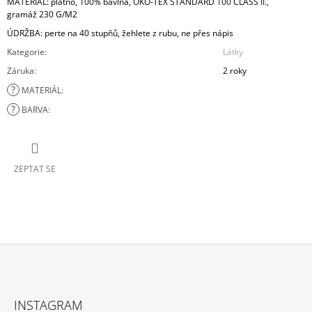
MATERIÁL: plátno, 100% bavlna,
OKO-TEX STANDARD 100 CLASS II.,
gramáž 230 G/M2
ÚDRŽBA: perte na 40 stupňů, žehlete z rubu, ne přes nápis
Kategorie
:
Látky
Záruka
:
2 roky
?
MATERIÁL
:
?
BARVA
:
ZEPTAT SE
Z
Á
INSTAGRAM