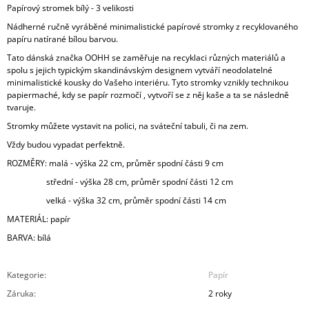
Papírový stromek bílý - 3 velikosti
Nádherné ručně vyráběné minimalistické papírové stromky z recyklovaného
papíru natírané bílou barvou.
Tato dánská značka OOHH se zaměřuje na recyklaci různých materiálů a
spolu s jejich typickým skandinávským designem vytváří neodolatelné
minimalistické kousky do Vašeho interiéru. Tyto stromky vznikly technikou
papiermaché, kdy se papír rozmočí , vytvoří se z něj kaše a ta se následně
tvaruje.
Stromky můžete vystavit na polici, na sváteční tabuli, či na zem.
Vždy budou vypadat perfektně.
ROZMĚRY: malá - výška 22 cm, průměr spodní části 9 cm
střední - výška 28 cm, průměr spodní části 12 cm
velká - výška 32 cm, průměr spodní části 14 cm
MATERIÁL: papír
BARVA: bílá
Kategorie
:
Papír
Záruka
:
2 roky