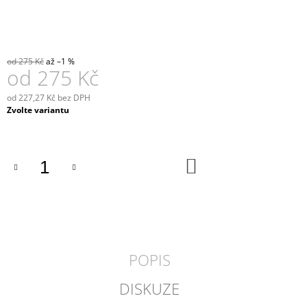
J
E
M
E
od 275 Kč
až –1 %
od
275 Kč
TEAKOVÝ
TALÍŘ
od
227,27 Kč
bez DPH
BUNGA
Měrná
Zvolte variantu
499
cena:
Kč
DO
KOŠÍKU
POPIS
DISKUZE