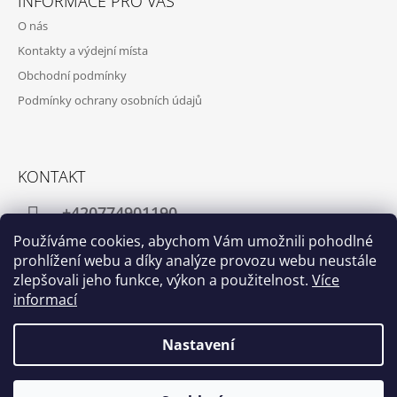
INFORMACE PRO VÁS
O nás
Kontakty a výdejní místa
Obchodní podmínky
Podmínky ochrany osobních údajů
KONTAKT
+420774901190
Používáme cookies, abychom Vám umožnili pohodlné
info@crafthome.cz
prohlížení webu a díky analýze provozu webu neustále
zlepšovali jeho funkce, výkon a použitelnost.
Více
informací
Facebook
Instagram
Nastavení
© 2026 www.crafthome.cz. Všechna práva
Vytvořil Shoptet