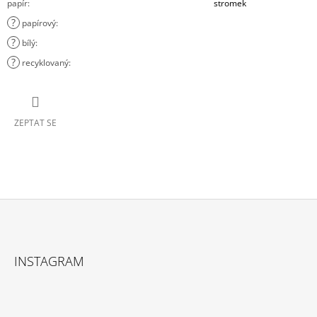
papír
:
stromek
?
papírový
:
?
bílý
:
?
recyklovaný
:
ZEPTAT SE
Z
Á
INSTAGRAM
P
A
T