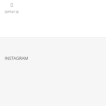
ZEPTAT SE
Z
Á
INSTAGRAM
P
A
T
Í