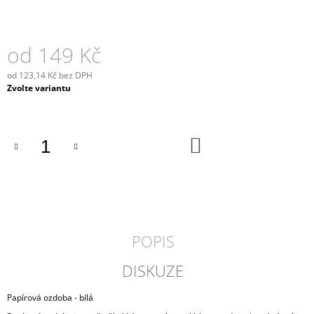
J
E
M
od
149 Kč
E
od
123,14 Kč
bez DPH
SVÍCEN
Měrná
Zvolte variantu
ROCO
cena:
339
Kč
DO
KOŠÍKU
POPIS
DISKUZE
Papírová ozdoba - bílá