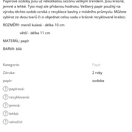
Papírové ozdoby jsou už několikátou sezónu velikým trendem. Jsou krásné,
jemné a lehké. Tyto mají ale přidanou hodnotu. Veškerý papír použitý na
výrobu těchto ozdob vzniká z recyklace bavlny z módního průmyslu. Můžete
vybírat ze dvou tvarů či si objednat celou sadu v krásné recyklované krabici.
ROZMĚRY: menší kulatá - délka 10 cm
větší - délka 11 cm
MATERÁL: papír
BARVA: bílá
Kategorie
:
Papír
Záruka
:
2 roky
papír
:
ozdoba
?
papírová
:
?
recyklovaná
:
?
jemná
:
?
lehká
:
?
vánoční
: