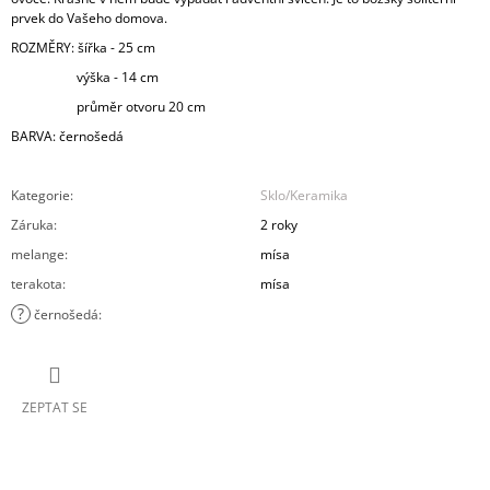
prvek do Vašeho domova.
ROZMĚRY: šířka - 25 cm
výška - 14 cm
průměr otvoru 20 cm
BARVA: černošedá
Kategorie
:
Sklo/Keramika
Záruka
:
2 roky
melange
:
mísa
terakota
:
mísa
?
černošedá
:
ZEPTAT SE