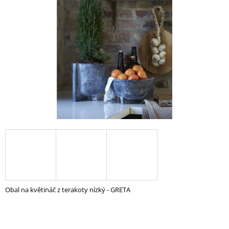
5
A
hvězdiček.
J
Í
T
?
HLEDAT
D
O
P
O
Obal na květináč z terakoty nízký - GRETA
R
U
Č
U