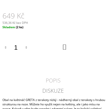
J
E
M
649 Kč
E
536,36 Kč bez DPH
Měrná
Skladem
(2 ks)
KOSMETICKÁ
cena:
TAŠTIČKA
MEGA
449
DO
Kč
KOŠÍKU
POPIS
DISKUZE
Obal na květináč GRETA z terakoty nízký - nádherný obal z terakoty s hrubou
strukturou na noze. Můžete ho využít nejen na květiny, ale i jako mísu na
ovoce. Krásně v něm bude vypadat i adventní svícen. Je to božský solitérní