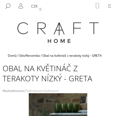
K
Přejít
NÁKUP
M
HLEDAT
CZK
na
KOŠÍK
O
PŘIHLÁŠENÍ
ZPĚT
ZPĚT
obsah
Š
Í
C
K
O
P
O
T
Domů
/
Sklo/Keramika
/
Obal na květináč z terakoty nízký - GRETA
Ř
OBAL NA KVĚTINÁČ Z
E
B
TERAKOTY NÍZKÝ - GRETA
U
J
Průměrné
Neohodnoceno
Podrobnosti hodnocení
E
hodnocení
produktu
T
je
E
0,0
N
z