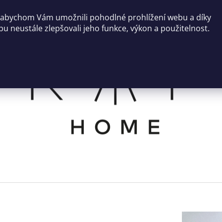
 abychom Vám umožnili pohodlné prohlížení webu a díky
u neustále zlepšovali jeho funkce, výkon a použitelnost.
CO POTŘEBUJETE NAJÍT?
HLEDAT
DOPORUČUJEME
SVÍCEN ROCO
NÍZKÝ KULATÝ 