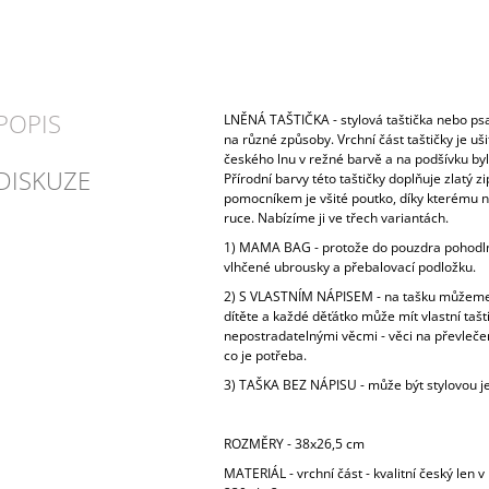
POPIS
LNĚNÁ TAŠTIČKA - stylová taštička nebo psan
na různé způsoby. Vrchní část taštičky je uš
českého lnu v režné barvě a na podšívku byl
DISKUZE
Přírodní barvy této taštičky doplňuje zlatý z
pomocníkem je všité poutko, díky kterému n
ruce. Nabízíme ji ve třech variantách.
1) MAMA BAG - protože do pouzdra pohodln
vlhčené ubrousky a přebalovací podložku.
2) S VLASTNÍM NÁPISEM - na tašku můžeme
dítěte a každé děťátko může mít vlastní tašt
nepostradatelnými věcmi - věci na převlečení
co je potřeba.
3) TAŠKA BEZ NÁPISU - může být stylovou 
ROZMĚRY - 38x26,5 cm
MATERIÁL - vrchní část - kvalitní český len 