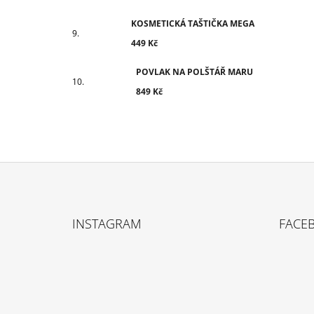
KOSMETICKÁ TAŠTIČKA MEGA
449 Kč
POVLAK NA POLŠTÁŘ MARU
849 Kč
Z
Á
INSTAGRAM
FACE
P
A
T
Í