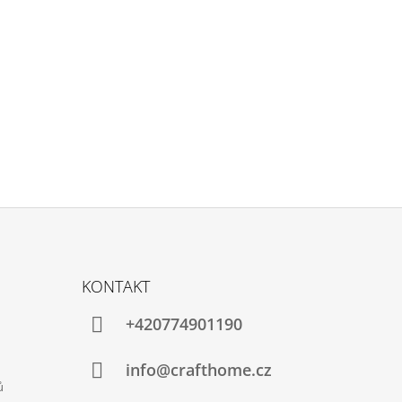
KONTAKT
+420774901190
info@crafthome.cz
ů