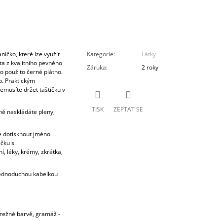
íčko, které lze využít
Kategorie
:
Látky
ita z kvalitního pevného
Záruka
:
2 roky
o použito černé plátno.
ip. Praktickým
emusíte držet taštičku v
TISK
ZEPTAT SE
ě naskládáte pleny,
 dotisknout jméno
ičku s
, léky, krémy, zkrátka,
jednoduchou kabelkou
v režné barvě, gramáž -