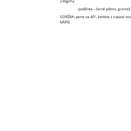
230g/m2
podšívka - černé plátno, gramáž 
ÚDRŽBA: perte na 40°, žehlete z rubové st
NÁPIS