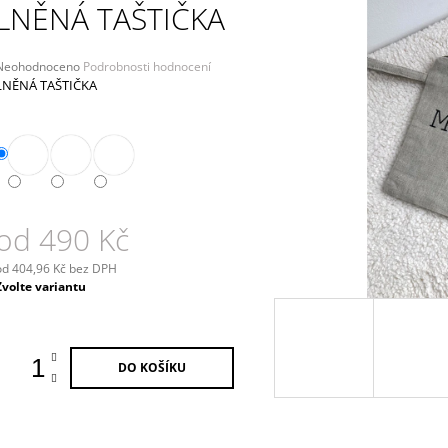
LISTÍ
LNĚNÁ TAŠTIČKA
339 Kč
449 Kč
Průměrné
Neohodnoceno
Podrobnosti hodnocení
hodnocení
LNĚNÁ TAŠTIČKA
produktu
e
,0
5
vězdiček.
od
490 Kč
od
404,96 Kč
bez DPH
Měrná
Zvolte variantu
ena:
DO KOŠÍKU