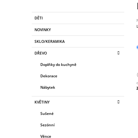
MYRA
O
249 Kč
S
K
Přeskočit
DĚTI
T
A
kategorie
T
R
NOVINKY
E
A
G
j
SKLO/KERAMIKA
0
N
O
z
R
N
DŘEVO
I
Í
h
E
Doplňky do kuchyně
P
A
Dekorace
N
Nábytek
E
c
L
KVĚTINY
Sušené
Sezónní
Věnce