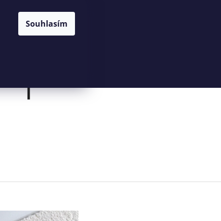
NÁKUPNÍ
HLEDAT
CZK
Souhlasím
KOŠÍK
Prázdný košík
PŘIHLÁŠENÍ
Následující
KOŠÍK Z PALMOVÉHO