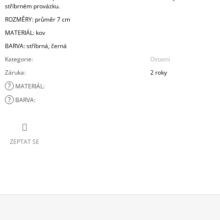
stříbrném provázku.
ROZMĚRY: průměr 7 cm
MATERIÁL: kov
BARVA: stříbrná, černá
Kategorie
:
Ostatní
Záruka
:
2 roky
?
MATERIÁL
:
?
BARVA
:
ZEPTAT SE