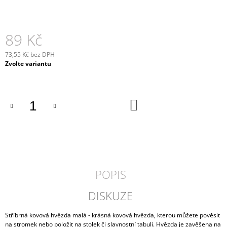
J
E
M
89 Kč
E
73,55 Kč bez DPH
SVÍCEN
Měrná
Zvolte variantu
ROCO
cena:
339
Kč
DO
KOŠÍKU
POPIS
DISKUZE
Stříbrná kovová hvězda malá - krásná kovová hvězda, kterou můžete pověsit
na stromek nebo položit na stolek či slavnostní tabuli. Hvězda je zavěšena na