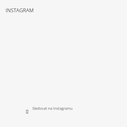
Z
Á
INSTAGRAM
P
A
T
Í
Sledovat na Instagramu