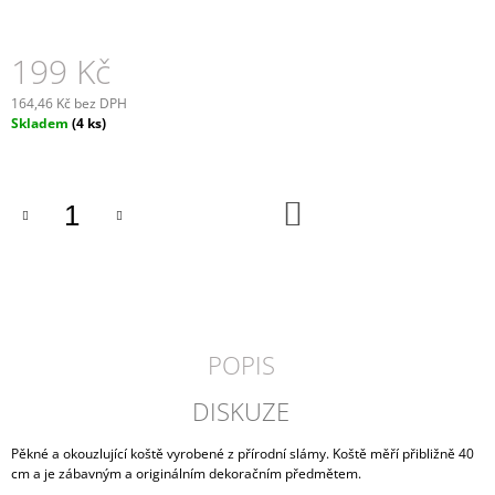
J
E
M
199 Kč
E
164,46 Kč bez DPH
Měrná
Skladem
(4 ks)
HLINĚNÁ
cena:
MISKA
ROCO
729
DO
Kč
KOŠÍKU
POPIS
DISKUZE
Pěkné a okouzlující koště vyrobené z přírodní slámy. Koště měří přibližně 40
cm a je zábavným a originálním dekoračním předmětem.