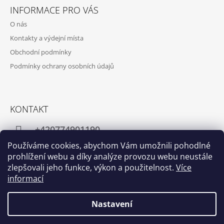
INFORMACE PRO VÁS
O nás
Kontakty a výdejní místa
Obchodní podmínky
Podmínky ochrany osobních údajů
KONTAKT
+420774901190
Používáme cookies, abychom Vám umožnili pohodlné
info@crafthome.cz
prohlížení webu a díky analýze provozu webu neustále
zlepšovali jeho funkce, výkon a použitelnost.
Více
informací
Facebook
Instagram
Nastavení