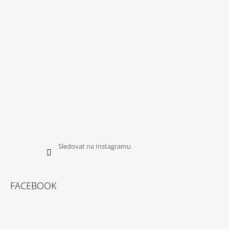
T
Í
Sledovat na Instagramu
FACEBOOK