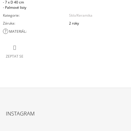
- 7 x D 40 cm
- Palmové listy
Kategorie
:
Sklo/Keramika
Záruka
:
2 roky
?
MATERIÁL
:
ZEPTAT SE
Z
Á
INSTAGRAM
P
A