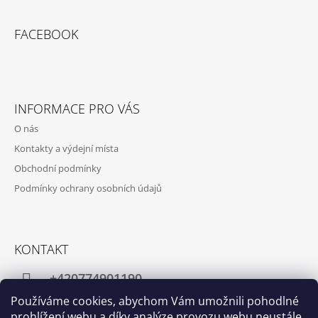
FACEBOOK
INFORMACE PRO VÁS
O nás
Kontakty a výdejní místa
Obchodní podmínky
Podmínky ochrany osobních údajů
KONTAKT
+420774901190
Používáme cookies, abychom Vám umožnili pohodlné
info@crafthome.cz
prohlížení webu a díky analýze provozu webu neustále