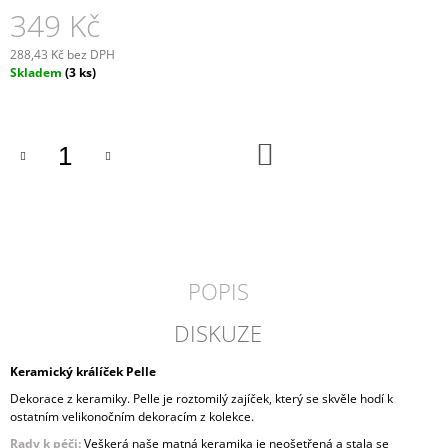
349 Kč
J
E
M
288,43 Kč bez DPH
E
Měrná
Skladem
(3 ks)
cena:
NÍZKÝ
KULATÝ
DO
KOŠÍK
KOŠÍKU
Z
PALMOVÉHO
LISTÍ
449
Kč
POPIS
DISKUZE
Keramický králíček Pelle
Dekorace z keramiky. Pelle je roztomilý zajíček, který se skvěle hodí k
ostatním velikonočním dekoracím z kolekce.
Rady k péči:
Veškerá naše matná keramika je neošetřená a stala se