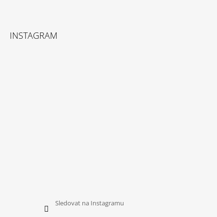
Z
Á
INSTAGRAM
P
A
T
Í
Sledovat na Instagramu