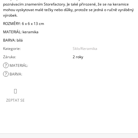
poznávacím znamením Storefactory. Je také přirozené, že se na keramice
mohou vyskytovat malé tečky nebo důlky, protože se jedná o ručně vyráběný
výrobek.
ROZMĚRY: 6 x 6 x 13 cm
MATERIÁL: keramika
BARVA: bílá
Kategorie
:
Sklo/Keramika
Záruka
:
2 roky
?
MATERIÁL
:
?
BARVA
:
ZEPTAT SE