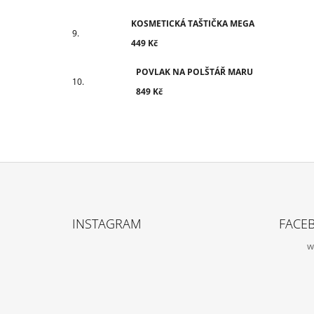
KOSMETICKÁ TAŠTIČKA MEGA
449 Kč
POVLAK NA POLŠTÁŘ MARU
849 Kč
Z
Á
INSTAGRAM
FACE
P
w
A
T
Í