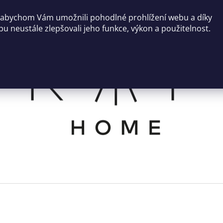
 abychom Vám umožnili pohodlné prohlížení webu a díky
u neustále zlepšovali jeho funkce, výkon a použitelnost.
CO POTŘEBUJETE NAJÍT?
HLEDAT
DOPORUČUJEME
SVÍCEN ROCO
NÍZKÝ KULATÝ 