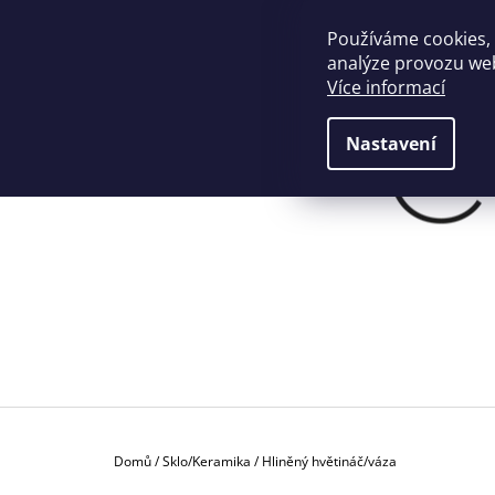
K
Přejít
na
O
Používáme cookies,
ZPĚT
ZPĚT
+420774901190
info@crafthome.cz
obsah
DO
DO
analýze provozu web
Š
OBCHODU
OBCHODU
Více informací
Í
K
Nastavení
Domů
/
Sklo/Keramika
/
Hliněný hvětináč/váza
P
PROSTÍRÁNÍ Z PALMOVÝCH VLÁKEN