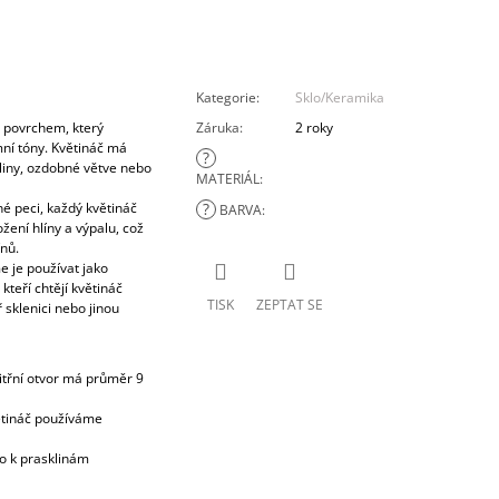
Kategorie
:
Sklo/Keramika
m povrchem, který
Záruka
:
2 roky
imní tóny. Květináč má
?
tliny, ozdobné větve nebo
MATERIÁL
:
é peci, každý květináč
?
BARVA
:
žení hlíny a výpalu, což
nů.
e je používat jako
teří chtějí květináč
TISK
ZEPTAT SE
 sklenici nebo jinou
itřní otvor má průměr 9
větináč používáme
lo k prasklinám