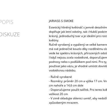
POPIS
JARVASE-S-SMOKE
Estetický hliněný květináč s jemně detailní
doplňuje jak letní odstíny, tak i hlubší podz
DISKUZE
krásný, jednoduchý tvar a je ideální pro ros
květiny.
Ručně vyrobený a vypálený ve velké kamenn
má své jedinečné kouzlo díky rozdílnému slo
vede ke spektru krásných, přirozených odstí
I když nejsou zcela vodotěsné, doporučujem
podnosy nebo s podšálkem pod nimi. Pro ty, k
používat jako vázu, je vhodné umístit dovnitř
vodotěsnou nádobu.
- Ručně vyrobené
- Rozměry: průměr 20 cm a výška 17 cm. Vn
cm nahoře a 14,6 cm dole
- Doporučujeme použít talířek. Pro tento k
velikost 20 cm
- V zimě skladujte sklenici uvnitř, aby nedoš
způsobeným mrazem.