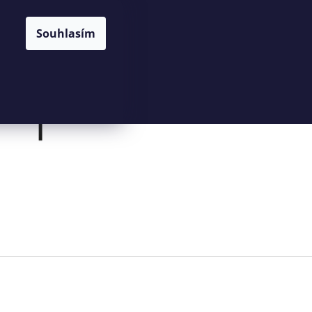
NÁKUPNÍ
HLEDAT
CZK
Souhlasím
KOŠÍK
Prázdný košík
PŘIHLÁŠENÍ
Následující
KOŠÍK Z PALMOVÉHO