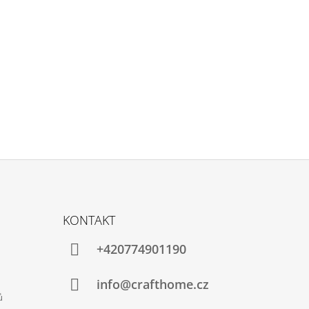
KONTAKT
+420774901190
info@crafthome.cz
ů