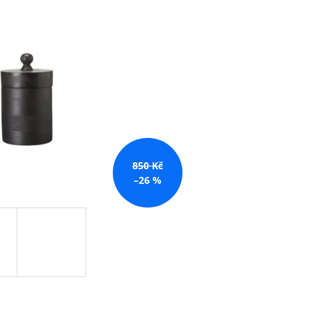
850 Kč
–26 %