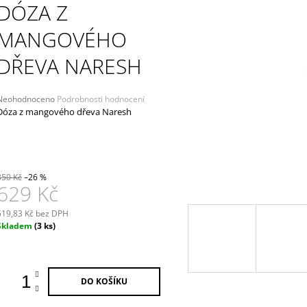
LISTÍ
DÓZA Z
339 Kč
449 Kč
MANGOVÉHO
DŘEVA NARESH
Průměrné
Neohodnoceno
Podrobnosti hodnocení
hodnocení
Dóza z mangového dřeva Naresh
produktu
e
,0
5
850 Kč
–26 %
vězdiček.
629 Kč
519,83 Kč bez DPH
Měrná
Skladem
(3 ks)
ena:
DO KOŠÍKU