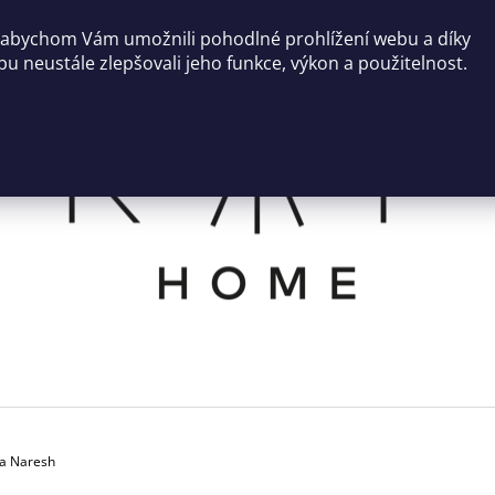
 abychom Vám umožnili pohodlné prohlížení webu a díky
u neustále zlepšovali jeho funkce, výkon a použitelnost.
CO POTŘEBUJETE NAJÍT?
HLEDAT
DOPORUČUJEME
a Naresh
SVÍCEN ROCO
NÍZKÝ KULATÝ 