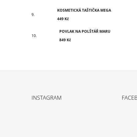
KOSMETICKÁ TAŠTIČKA MEGA
449 Kč
POVLAK NA POLŠTÁŘ MARU
849 Kč
Z
Á
INSTAGRAM
FACE
P
A
T
Í