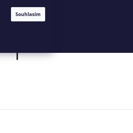
NÁKUPNÍ
HLEDAT
CZK
Souhlasím
KOŠÍK
Prázdný košík
PŘIHLÁŠENÍ
Následující
KOŠÍK Z PALMOVÉHO