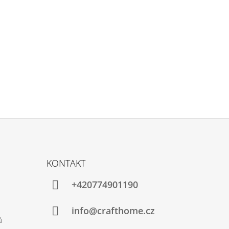
KONTAKT
+420774901190
info@crafthome.cz
ů