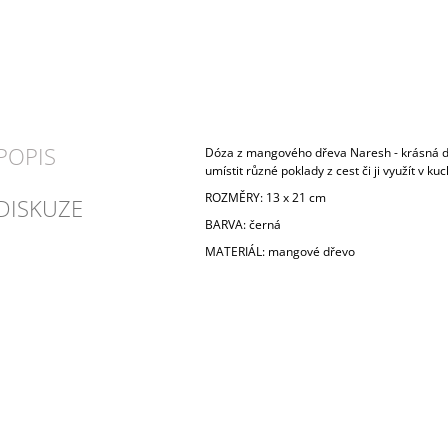
POPIS
Dóza z mangového dřeva Naresh - krásná d
umístit různé poklady z cest či ji využít v kuc
ROZMĚRY: 13 x 21 cm
DISKUZE
BARVA: černá
MATERIÁL: mangové dřevo