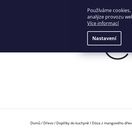
K
Přejít
na
O
Používáme cookies,
ZPĚT
ZPĚT
+420774901190
info@crafthome.cz
obsah
DO
DO
analýze provozu web
Š
OBCHODU
OBCHODU
Více informací
Í
K
Nastavení
Domů
/
Dřevo
/
Doplňky do kuchyně
/
Dóza z mangového dřev
P
PROSTÍRÁNÍ Z PALMOVÝCH VLÁKEN