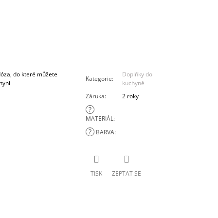
óza, do které můžete
Doplňky do
Kategorie
:
hyni
kuchyně
Záruka
:
2 roky
?
MATERIÁL
:
?
BARVA
:
TISK
ZEPTAT SE